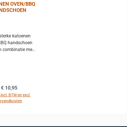
NEN OVEN/BBQ
NDSCHOEN
 sterke katoenen
BBQ handschoen
in combinatie met
bruik van wok en
 op de barbecue.
k. Afmeting 40,64
eur: zwart/terra
cotta.
Normale prijs:
€ 10,95
 incl. BTW en excl.
erzendkosten
de winkelmand