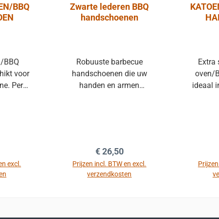
EN/BBQ
Zwarte lederen BBQ
KATOE
OEN
handschoenen
HA
n/BBQ
Robuuste barbecue
Extra
ikt voor
handschoenen die uw
oven/
ne. Per
handen en armen
ideaal 
0,64 cm.
beschermen bij het
het ge
rood.
bereiden van gerechten op
toppers
uw barbecue. Deze
Per stu
handschoenen zijn
cm. Kl
gemaakt van zwart leer.
 prijs:
Normale prijs:
€ 26,50
en excl.
Prijzen incl. BTW en excl.
Prijzen
en
verzendkosten
v
mand
In de winkelmand
In 