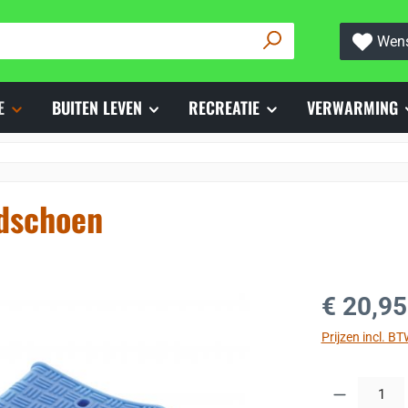
Wens
E
BUITEN LEVEN
RECREATIE
VERWARMING
ndschoen
Normale prijs
€ 20,95
Prijzen incl. B
Producthoeveelh