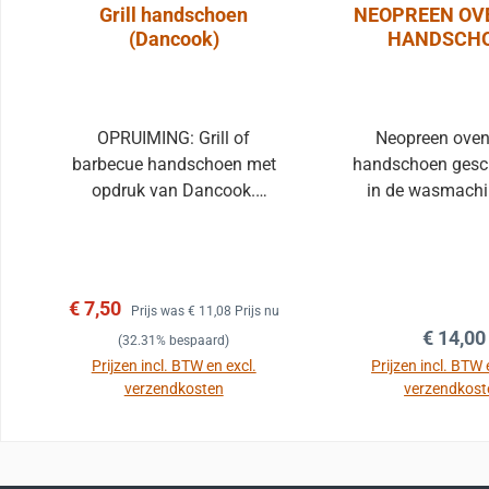
Grill handschoen
NEOPREEN OV
(Dancook)
HANDSCH
OPRUIMING: Grill of
Neopreen ove
barbecue handschoen met
handschoen gesch
opdruk van Dancook.
in de wasmachi
Hiermee kunt u veilig uw
stuk. Afmeting 4
barbecue bedienen zonder
Kleur: zwart/
gevaar voor verbranding
van uw hand.
Verkoopprijs:
Normale prijs:
€ 7,50
Prijs was
€ 11,08
Prijs nu
Normale
€ 14,00
(32.31% bespaard)
Prijzen incl. BTW en excl.
Prijzen incl. BTW 
verzendkosten
verzendkost
In de winkelmand
In de winkel