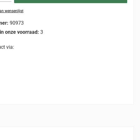
n wensenlijst
mer:
90973
in onze voorraad:
3
ct via: