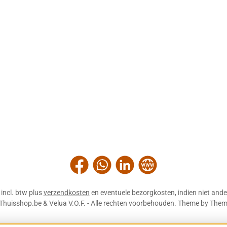
Facebook
WhatsApp
LinkedIn
Website
n incl. btw plus
verzendkosten
en eventuele bezorgkosten, indien niet ande
Thuisshop.be & Velua V.O.F. - Alle rechten voorbehouden. Theme by
Them