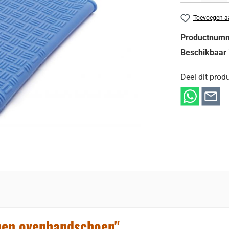
Toevoegen aa
Productnum
Beschikbaar 
Deel dit produ
onen ovenhandschoen"