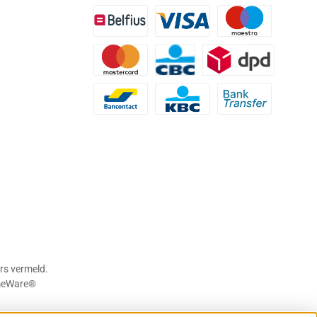
Belfius
Visa
Maestro
Mastercard
CBC
DPD
Bancontact
KBC
Bank transfer
rs vermeld.
eWare®