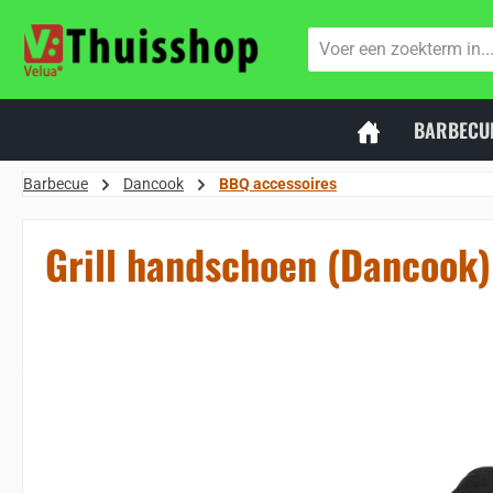
naar de hoofdinhoud
Ga naar de zoekopdracht
Ga naar de hoofdnavigatie
BARBECU
Barbecue
Dancook
BBQ accessoires
Grill handschoen (Dancook)
Sla de afbeeldingengalerij over