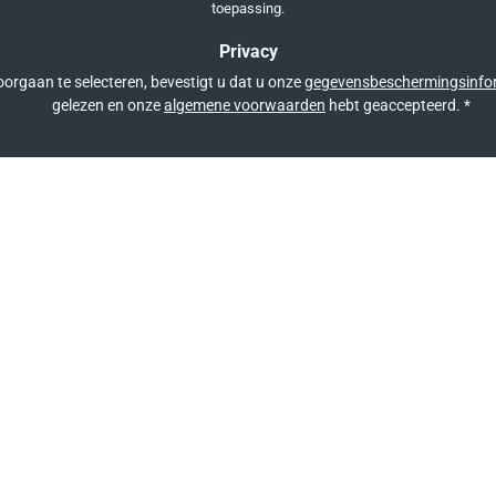
toepassing.
Privacy
orgaan te selecteren, bevestigt u dat u onze
gegevensbeschermingsinfo
gelezen en onze
algemene voorwaarden
hebt geaccepteerd.
*