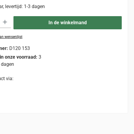
, levertijd: 1-3 dagen
eid: Voer de gewenste hoeveelheid in of gebruik de knoppen om de hoevee
In de winkelmand
n wensenlijst
mer:
D120 153
in onze voorraad:
3
 dagen
ct via: