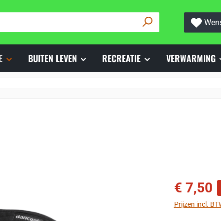
Wens
E
BUITEN LEVEN
RECREATIE
VERWARMING
Verkoopprijs:
€ 7,50
Prijzen incl. B