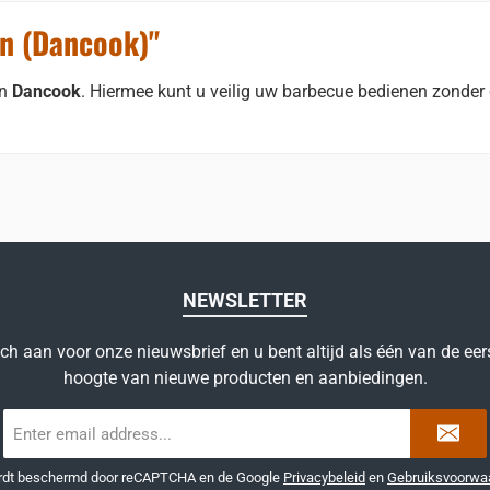
en (Dancook)"
an
Dancook
. Hiermee kunt u veilig uw barbecue bedienen zonder
NEWSLETTER
ich aan voor onze nieuwsbrief en u bent altijd als één van de eer
hoogte van nieuwe producten en aanbiedingen.
E-
mailadres
*
ordt beschermd door reCAPTCHA en de Google
Privacybeleid
en
Gebruiksvoorwa