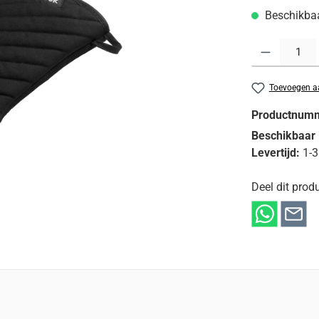
Beschikbaar
Producthoeveelh
Toevoegen aa
Productnum
Beschikbaar 
Levertijd:
1-3
Deel dit produ