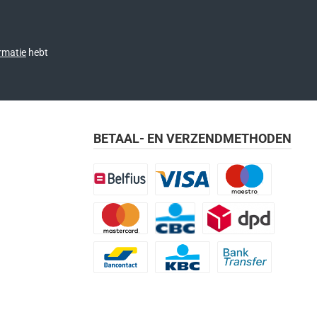
rmatie
hebt
BETAAL- EN VERZENDMETHODEN
Belfius
Visa
Maestro
Mastercard
CBC
DPD
Bancontact
KBC
Bank transfer