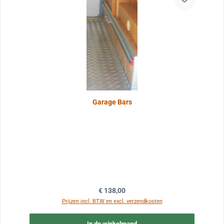
Garage Bars
Normale prijs:
€ 138,00
Prijzen incl. BTW en excl. verzendkosten
In de winkelmand