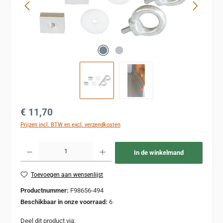
Normale prijs:
€ 11,70
Prijzen incl. BTW en excl. verzendkosten
Producthoeveelheid: Voer de gewenste hoeveelheid in of gebruik de knoppen om de
In de winkelmand
Toevoegen aan wensenlijst
Productnummer:
F98656-494
Beschikbaar in onze voorraad:
6
Deel dit product via: