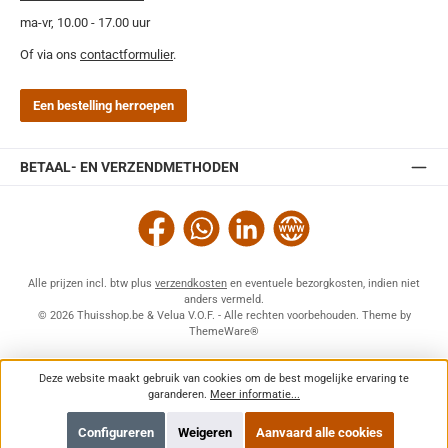
ma-vr, 10.00 - 17.00 uur
Of via ons
contactformulier
.
Een bestelling herroepen
BETAAL- EN VERZENDMETHODEN
Facebook
WhatsApp
LinkedIn
Website
Alle prijzen incl. btw plus
verzendkosten
en eventuele bezorgkosten, indien niet
anders vermeld.
© 2026 Thuisshop.be & Velua V.O.F. - Alle rechten voorbehouden. Theme by
ThemeWare®
Deze website maakt gebruik van cookies om de best mogelijke ervaring te
garanderen.
Meer informatie...
Configureren
Weigeren
Aanvaard alle cookies