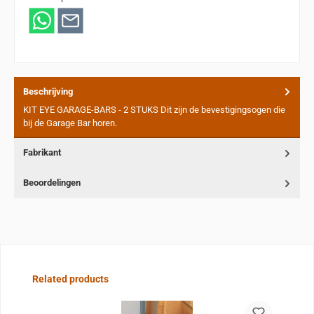
Beschrijving
KIT EYE GARAGE-BARS - 2 STUKS Dit zijn de bevestigingsogen die
bij de Garage Bar horen.
Fabrikant
Beoordelingen
Sla de afbeeldingengalerij over
Related products