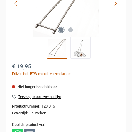
Normale prijs:
€ 19,95
Prijzen incl. BTW en excl. verzendkosten
Niet langer beschikbaar
Toevoegen aan wensenlijst
Productnummer:
120 016
Levertijd:
1-2 weken
Deel dit product via: