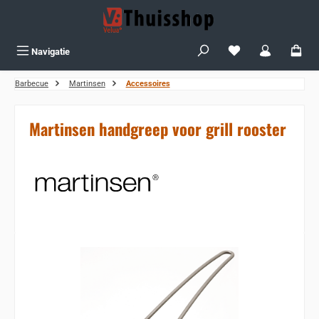
Ga naar de hoofdinhoud
Je hebt 0 items op j
Navigatie
Barbecue
Martinsen
Accessoires
Martinsen handgreep voor grill rooster
Sla de afbeeldingengalerij over