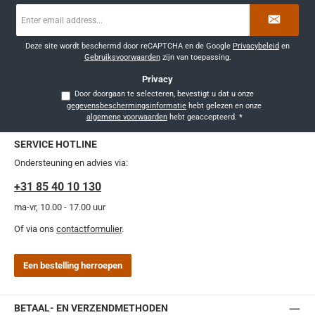
E-
mailadres
*
Deze site wordt beschermd door reCAPTCHA en de Google
Privacybeleid
en
Gebruiksvoorwaarden
zijn van toepassing.
Privacy
Door doorgaan te selecteren, bevestigt u dat u onze
gegevensbeschermingsinformatie
hebt gelezen en onze
algemene voorwaarden
hebt geaccepteerd.
*
SERVICE HOTLINE
Ondersteuning en advies via:
+31 85 40 10 130
ma-vr, 10.00 - 17.00 uur
Of via ons
contactformulier
.
Een bestelling herroepen
BETAAL- EN VERZENDMETHODEN