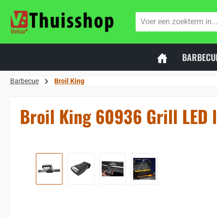
naar de hoofdinhoud
Ga naar de zoekopdracht
Ga naar de hoofdnavigatie
BARBECU
Barbecue
Broil King
Broil King 60936 Grill LED 
Sla de afbeeldingengalerij over