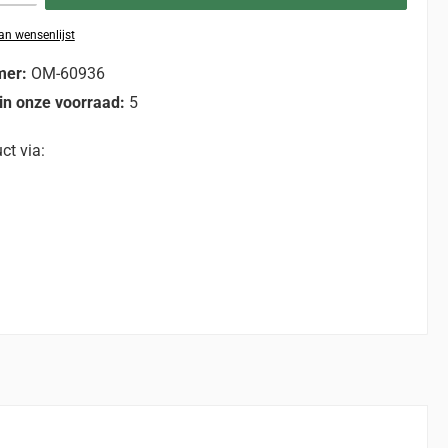
n wensenlijst
mer:
OM-60936
in onze voorraad:
5
ct via: