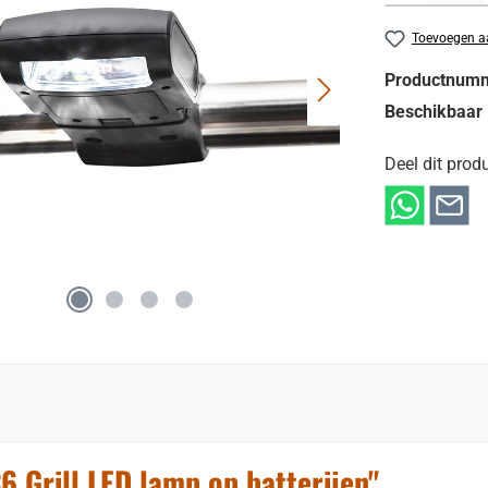
Toevoegen aa
Productnum
Beschikbaar 
Deel dit produ
 Grill LED lamp op batterijen"