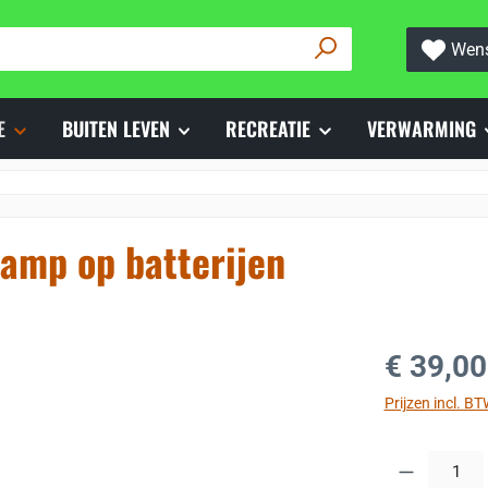
Wens
E
BUITEN LEVEN
RECREATIE
VERWARMING
lamp op batterijen
Normale prijs
€ 39,00
Prijzen incl. B
Producthoeveelh