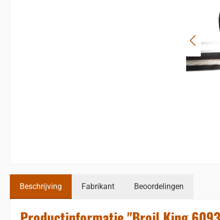
Beschrijving
Fabrikant
Beoordelingen
Productinformatie "Broil King 60936