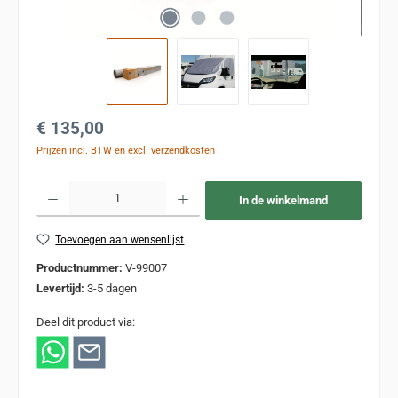
Normale prijs:
€ 135,00
Prijzen incl. BTW en excl. verzendkosten
Producthoeveelheid: Voer de gewenste hoeveelheid in of gebruik de knoppen om de
In de winkelmand
Toevoegen aan wensenlijst
Productnummer:
V-99007
Levertijd:
3-5 dagen
Deel dit product via: