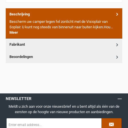
Beschrijving
Bescherm uw camper tegen fel zonlicht met de Visioplair van
Soplair. U kunt nog steeds van binnenuit naar buiten kijken.Hou…
Meer
Fabrikant
Beoordelingen
NEWSLETTER
Meldt u zich aan voor onze nieuwsbrief en u bent altijd als één van de
eersten op de hoogte van nieuwe producten en aanbiedingen.
E-
mailadres