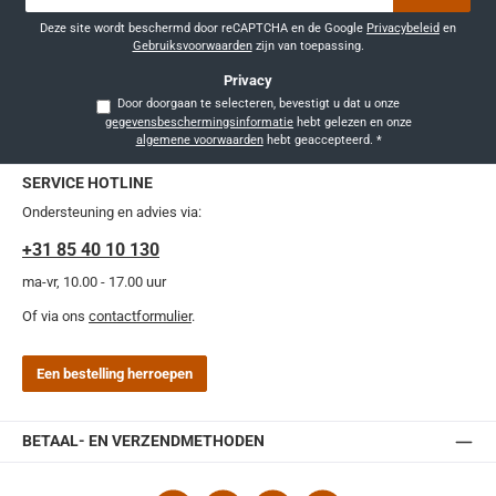
*
Deze site wordt beschermd door reCAPTCHA en de Google
Privacybeleid
en
Gebruiksvoorwaarden
zijn van toepassing.
Privacy
Door doorgaan te selecteren, bevestigt u dat u onze
gegevensbeschermingsinformatie
hebt gelezen en onze
algemene voorwaarden
hebt geaccepteerd.
*
SERVICE HOTLINE
Ondersteuning en advies via:
+31 85 40 10 130
ma-vr, 10.00 - 17.00 uur
Of via ons
contactformulier
.
Een bestelling herroepen
BETAAL- EN VERZENDMETHODEN