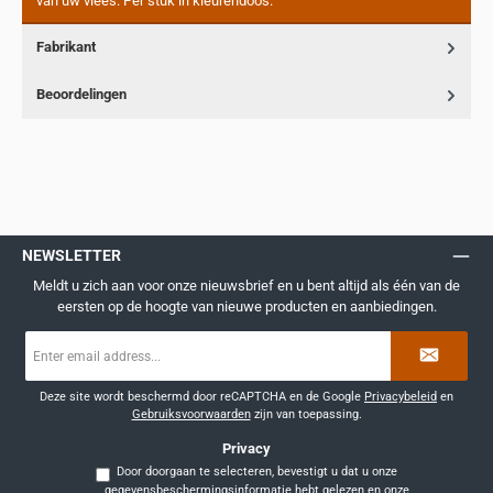
van uw vlees. Per stuk in kleurendoos.
Fabrikant
Beoordelingen
NEWSLETTER
Meldt u zich aan voor onze nieuwsbrief en u bent altijd als één van de
eersten op de hoogte van nieuwe producten en aanbiedingen.
E-
mailadres
*
Deze site wordt beschermd door reCAPTCHA en de Google
Privacybeleid
en
Gebruiksvoorwaarden
zijn van toepassing.
Privacy
Door doorgaan te selecteren, bevestigt u dat u onze
gegevensbeschermingsinformatie
hebt gelezen en onze