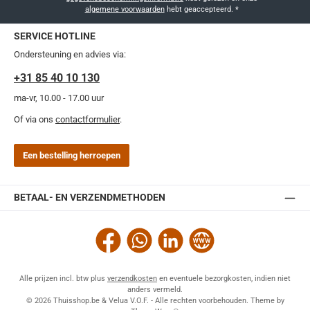
algemene voorwaarden
hebt geaccepteerd.
*
SERVICE HOTLINE
Ondersteuning en advies via:
+31 85 40 10 130
ma-vr, 10.00 - 17.00 uur
Of via ons
contactformulier
.
Een bestelling herroepen
BETAAL- EN VERZENDMETHODEN
Facebook
WhatsApp
LinkedIn
Website
Alle prijzen incl. btw plus
verzendkosten
en eventuele bezorgkosten, indien niet
anders vermeld.
© 2026 Thuisshop.be & Velua V.O.F. - Alle rechten voorbehouden. Theme by