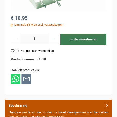
Normale prijs:
€ 18,95
Prijzen incl. BTW en excl. verzendkosten
Producthoeveelheid: Voer de gewenste hoeveelheid in of gebruik de knoppen om de
In de winkelmand
Toevoegen aan wensenlijst
Productnummer:
41338
Deel dit product via:
Beschrijving
Handige verchroomde houder. Inclusief vleespennen voor het grillen