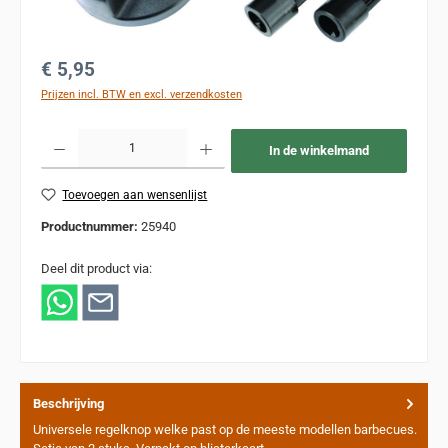
Normale prijs:
€ 5,95
Prijzen incl. BTW en excl. verzendkosten
Producthoeveelheid: Voer de gewenste hoeveelheid in of gebruik de knoppen om de
In de winkelmand
Toevoegen aan wensenlijst
Productnummer:
25940
Deel dit product via:
Beschrijving
Universele regelknop welke past op de meeste modellen barbecues.