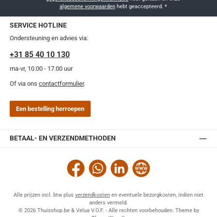
algemene voorwaarden
hebt geaccepteerd.
*
SERVICE HOTLINE
Ondersteuning en advies via:
+31 85 40 10 130
ma-vr, 10.00 - 17.00 uur
Of via ons
contactformulier
.
Een bestelling herroepen
BETAAL- EN VERZENDMETHODEN
Facebook
WhatsApp
LinkedIn
Website
Alle prijzen incl. btw plus
verzendkosten
en eventuele bezorgkosten, indien niet
anders vermeld.
© 2026 Thuisshop.be & Velua V.O.F. - Alle rechten voorbehouden. Theme by