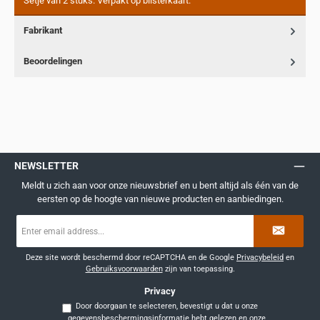
Setje van 2 stuks. Verpakt op blisterkaart.
Fabrikant
Beoordelingen
NEWSLETTER
Meldt u zich aan voor onze nieuwsbrief en u bent altijd als één van de
eersten op de hoogte van nieuwe producten en aanbiedingen.
E-
mailadres
*
Deze site wordt beschermd door reCAPTCHA en de Google
Privacybeleid
en
Gebruiksvoorwaarden
zijn van toepassing.
Privacy
Door doorgaan te selecteren, bevestigt u dat u onze
gegevensbeschermingsinformatie
hebt gelezen en onze