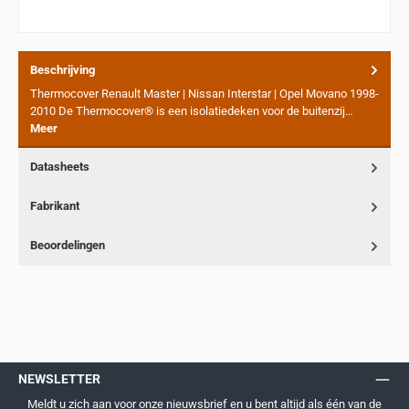
Beschrijving
Thermocover Renault Master | Nissan Interstar | Opel Movano 1998-
2010 De Thermocover® is een isolatiedeken voor de buitenzij…
Meer
Datasheets
Fabrikant
Beoordelingen
NEWSLETTER
Meldt u zich aan voor onze nieuwsbrief en u bent altijd als één van de