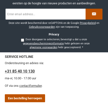
eersten op de hoogte van nieuwe producten en aanbiedingen.
E-
mailadres
*
Deze site wordt beschermd door reCAPTCHA en de Google
Privacybeleid
en
Gebruiksvoorwaarden
zijn van toepassing.
Privacy
Door doorgaan te selecteren, bevestigt u dat u onze
gegevensbeschermingsinformatie
hebt gelezen en onze
algemene voorwaarden
hebt geaccepteerd.
*
SERVICE HOTLINE
Ondersteuning en advies via:
+31 85 40 10 130
ma-vr, 10.00 - 17.00 uur
Of via ons
contactformulier
.
Een bestelling herroepen