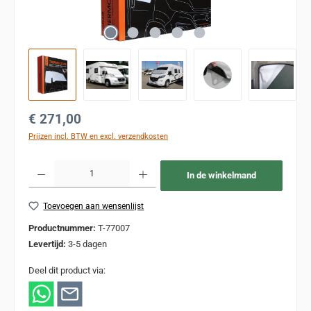
Normale prijs:
€ 271,00
Prijzen incl. BTW en excl. verzendkosten
Producthoeveelheid: Voer de gewenste hoeveelheid in of gebruik de knoppen om de
In de winkelmand
Toevoegen aan wensenlijst
Productnummer:
T-77007
Levertijd:
3-5 dagen
Deel dit product via: