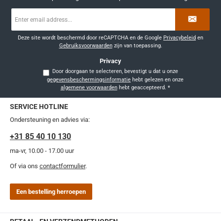
E-
mailadres
*
Deze site wordt beschermd door reCAPTCHA en de Google
Privacybeleid
en
Gebruiksvoorwaarden
zijn van toepassing.
Privacy
Door doorgaan te selecteren, bevestigt u dat u onze
gegevensbeschermingsinformatie
hebt gelezen en onze
algemene voorwaarden
hebt geaccepteerd.
*
SERVICE HOTLINE
Ondersteuning en advies via:
+31 85 40 10 130
ma-vr, 10.00 - 17.00 uur
Of via ons
contactformulier
.
Een bestelling herroepen