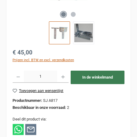
Normale prijs:
€ 45,00
Prijzen incl. BTW en excl. verzendkosten
Producthoeveelheid: Voer de gewenste hoeveelheid in of gebruik de knoppen om de
In de winkelmand
Toevoegen aan wensenlijst
Productnummer:
SJ A817
Beschikbaar in onze voorraad:
2
Deel dit product via: