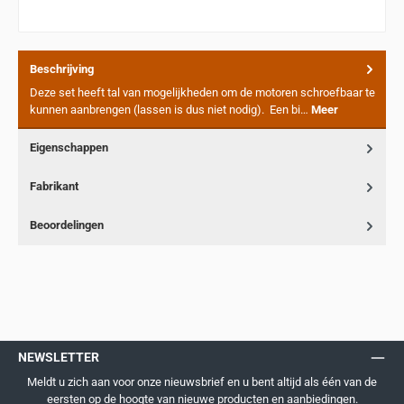
Beschrijving
Deze set heeft tal van mogelijkheden om de motoren schroefbaar te
kunnen aanbrengen (lassen is dus niet nodig). Een bi…
Meer
Eigenschappen
Fabrikant
Beoordelingen
NEWSLETTER
Meldt u zich aan voor onze nieuwsbrief en u bent altijd als één van de
eersten op de hoogte van nieuwe producten en aanbiedingen.