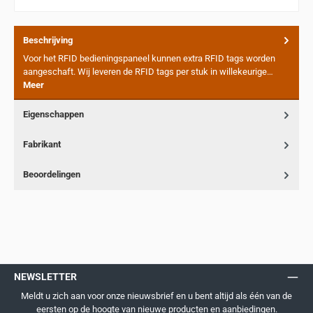
Beschrijving
Voor het RFID bedieningspaneel kunnen extra RFID tags worden
aangeschaft. Wij leveren de RFID tags per stuk in willekeurige…
Meer
Eigenschappen
Fabrikant
Beoordelingen
NEWSLETTER
Meldt u zich aan voor onze nieuwsbrief en u bent altijd als één van de
eersten op de hoogte van nieuwe producten en aanbiedingen.