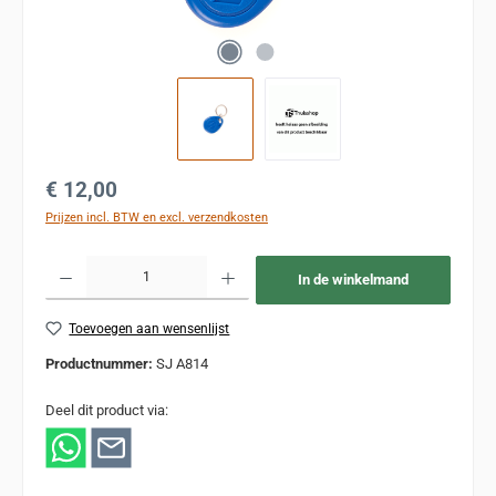
Normale prijs:
€ 12,00
Prijzen incl. BTW en excl. verzendkosten
Producthoeveelheid: Voer de gewenste hoeveelheid in of gebruik de knoppen om de
In de winkelmand
Toevoegen aan wensenlijst
Productnummer:
SJ A814
Deel dit product via: