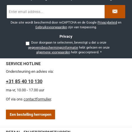
E-
mailadres
*
Deze site wordt beschermd door reCAPTCHA en de Google
Privacybeleid
en
Gebruiksvoorwaarden
zijn van toepassing.
Privacy
Door doorgaan te selecteren, bevestigt u dat u onze
gegevensbeschermingsinformatie
hebt gelezen en onze
algemene voorwaarden
hebt geaccepteerd.
*
SERVICE HOTLINE
Ondersteuning en advies via:
+31 85 40 10 130
ma-vr, 10.00 - 17.00 uur
Of via ons
contactformulier
.
Een bestelling herroepen