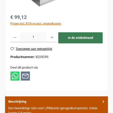
Normale prijs:
€ 99,12
Prijzen incl. BTW en excl. verzendkosten
Producthoeveelheid: Voer de gewenste hoeveelheid in of gebruik de knoppen om de
In de winkelmand
Toevoegen aan wensenlijst
Productnummer:
8225CR5
Deel dit product via:
Beschrijving
Een tweedelige rails voor LiftMaster garagedeuropeners, totale
lengte 2,5 meter.