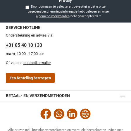
Privacy
Door doorgaan te selecteren, bevestigt u dat u onze
gegevensbeschermingsinformatie
hebt gelezen en onze
algemene voorwaarden
hebt geaccepteerd.
*
SERVICE HOTLINE
Ondersteuning en advies via:
+31 85 40 10 130
ma-vr, 10.00 - 17.00 uur
Of via ons
contactformulier
.
Een bestelling herroepen
BETAAL- EN VERZENDMETHODEN
Facebook
WhatsApp
LinkedIn
Website
Alle prijzen incl. btw plus
verzendkosten
en eventuele bezorgkosten, indien niet