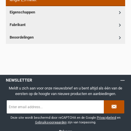
Eigenschappen
Fabrikant
Beoordelingen
NEWSLETTER
Meldt u zich aan voor onze nieuwsbrief en u bent altijd als één van de
eersten op de hoogte van nieuwe producten en aanbiedingen.
E-
mailadres
*
Deze site wordt beschermd door reCAPTCHA en de Google
Privacybeleid
en
Gebruiksvoorwaarden
zijn van toepassing.