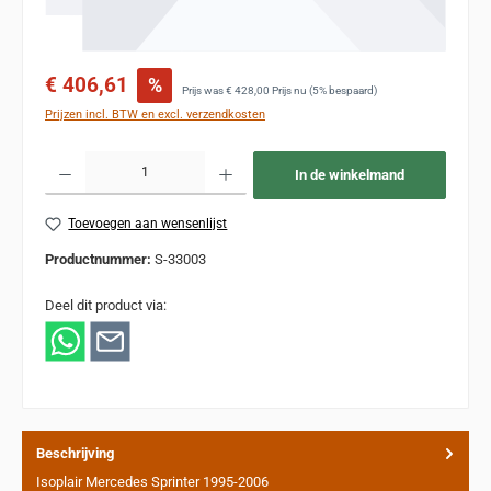
Verkoopprijs:
€ 406,61
%
Normale prijs:
Prijs was
€ 428,00
Prijs nu
(5% bespaard)
Prijzen incl. BTW en excl. verzendkosten
Producthoeveelheid: Voer de gewenste hoeveelheid in of gebruik de knoppen om de
In de winkelmand
Toevoegen aan wensenlijst
Productnummer:
S-33003
Deel dit product via:
Beschrijving
Isoplair Mercedes Sprinter 1995-2006