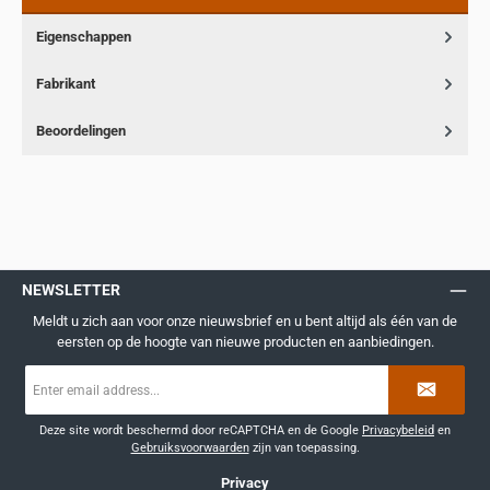
Eigenschappen
Fabrikant
Beoordelingen
NEWSLETTER
Meldt u zich aan voor onze nieuwsbrief en u bent altijd als één van de
eersten op de hoogte van nieuwe producten en aanbiedingen.
E-
mailadres
*
Deze site wordt beschermd door reCAPTCHA en de Google
Privacybeleid
en
Gebruiksvoorwaarden
zijn van toepassing.
Privacy