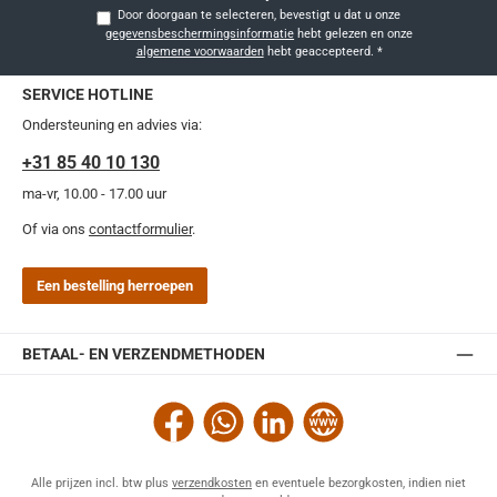
Door doorgaan te selecteren, bevestigt u dat u onze
gegevensbeschermingsinformatie
hebt gelezen en onze
algemene voorwaarden
hebt geaccepteerd.
*
SERVICE HOTLINE
Ondersteuning en advies via:
+31 85 40 10 130
ma-vr, 10.00 - 17.00 uur
Of via ons
contactformulier
.
Een bestelling herroepen
BETAAL- EN VERZENDMETHODEN
Facebook
WhatsApp
LinkedIn
Website
Alle prijzen incl. btw plus
verzendkosten
en eventuele bezorgkosten, indien niet