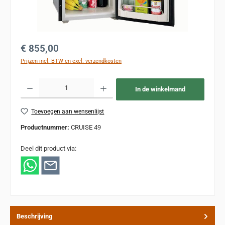
Normale prijs:
€ 855,00
Prijzen incl. BTW en excl. verzendkosten
Producthoeveelheid: Voer de gewenste hoeveelheid in of gebruik de knoppen om de
In de winkelmand
Toevoegen aan wensenlijst
Productnummer:
CRUISE 49
Deel dit product via:
Beschrijving