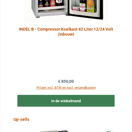
INDEL B - Compressor Koelkast 42 Liter 12/24 Volt
(inbouw)
Normale prijs:
€ 850,00
Prijzen incl. BTW en excl. verzendkosten
In de winkelmand
Sla de afbeeldingengalerij over
Up-sells