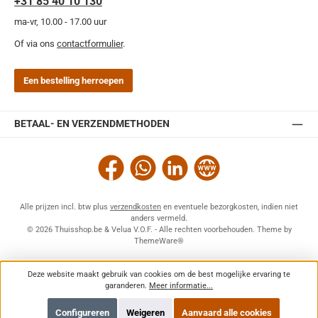
+31 85 40 10 130
ma-vr, 10.00 - 17.00 uur
Of via ons
contactformulier
.
Een bestelling herroepen
BETAAL- EN VERZENDMETHODEN
Facebook
WhatsApp
LinkedIn
Website
Alle prijzen incl. btw plus
verzendkosten
en eventuele bezorgkosten, indien niet
anders vermeld.
© 2026 Thuisshop.be & Velua V.O.F. - Alle rechten voorbehouden. Theme by
ThemeWare®
Deze website maakt gebruik van cookies om de best mogelijke ervaring te
garanderen.
Meer informatie...
Configureren
Weigeren
Aanvaard alle cookies