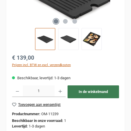
Normale prijs:
€ 139,00
Prijzen incl. BTW en excl. verzendkosten
Beschikbaar, levertijd: 1-3 dagen
Producthoeveelheid: Voer de gewenste hoeveelheid in of gebruik de knoppen om de
In de winkelmand
Toevoegen aan wensenlijst
Productnummer:
OM-11239
Beschikbaar in onze voorraad:
1
Levertijd:
1-3 dagen