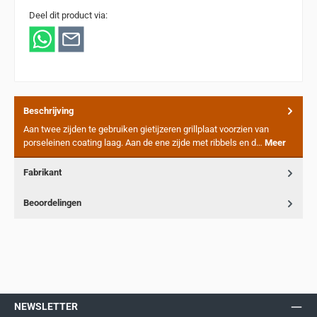
Deel dit product via:
Beschrijving
Aan twee zijden te gebruiken gietijzeren grillplaat voorzien van
porseleinen coating laag. Aan de ene zijde met ribbels en d…
Meer
Fabrikant
Beoordelingen
NEWSLETTER