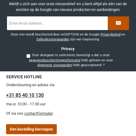
Meldt u zich aan voor onze nieuwsbrief en u bent altijd als één van de
eersten op de hoogte van nieuwe producten en aanbiedingen.
E-
mailadres
*
Deze site wordt beschermd door reCAPTCHA en de Google
Privacybeleid
en
Gebruiksvoorwaarden
zijn van toepassing.
Privacy
Door doorgaan te selecteren, bevestigt u dat u onze
gegevensbeschermingsinformatie
hebt gelezen en onze
algemene voorwaarden
hebt geaccepteerd.
*
SERVICE HOTLINE
Ondersteuning en advies via:
+31 85 40 10 130
ma-vr, 10.00 - 17.00 uur
Of via ons
contactformulier
.
Een bestelling herroepen