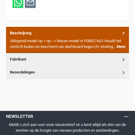
Beschrijving
Uitlopend model op = op --> Nieuw model is F08827A01-Houdt het
zonlicht buiten en bescherm uw dashboard tegen UV-straling…
Meer
Fabrikant
Beoordelingen
NEWSLETTER
Meldt u zich aan voor onze nieuwsbrief en u bent altijd als één van de
eersten op de hoogte van nieuwe producten en aanbiedingen.