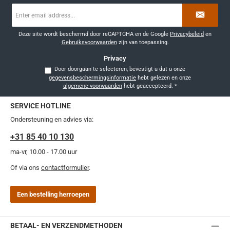
E-
mailadres
*
Deze site wordt beschermd door reCAPTCHA en de Google
Privacybeleid
en
Gebruiksvoorwaarden
zijn van toepassing.
Privacy
Door doorgaan te selecteren, bevestigt u dat u onze
gegevensbeschermingsinformatie
hebt gelezen en onze
algemene voorwaarden
hebt geaccepteerd.
*
SERVICE HOTLINE
Ondersteuning en advies via:
+31 85 40 10 130
ma-vr, 10.00 - 17.00 uur
Of via ons
contactformulier
.
Een bestelling herroepen
BETAAL- EN VERZENDMETHODEN