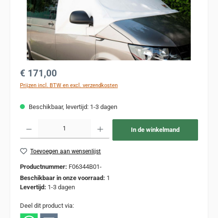
Normale prijs:
€ 171,00
Prijzen incl. BTW en excl. verzendkosten
Beschikbaar, levertijd: 1-3 dagen
Producthoeveelheid: Voer de gewenste hoeveelheid in of gebruik de knoppen om de
In de winkelmand
Toevoegen aan wensenlijst
Productnummer:
F06344B01-
Beschikbaar in onze voorraad:
1
Levertijd:
1-3 dagen
Deel dit product via: