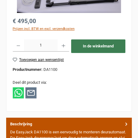
Normale prijs:
€ 495,00
Prijzen incl. BTW en excl. verzendkosten
Producthoeveelheid: Voer de gewenste hoeveelheid in of gebruik de knoppen om de
In de winkelmand
Toevoegen aan wensenlijst
Productnummer:
DA1100
Deel dit product via:
Beschrijving
De EasyJack DA1100 is een eenvoudig te monteren deurautomaat.
De EasyJack deuropener laat uw deur automatisch openen en slui…