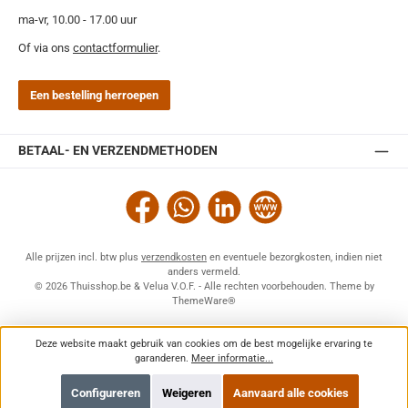
ma-vr, 10.00 - 17.00 uur
Of via ons
contactformulier
.
Een bestelling herroepen
BETAAL- EN VERZENDMETHODEN
Facebook
WhatsApp
LinkedIn
Website
Alle prijzen incl. btw plus
verzendkosten
en eventuele bezorgkosten, indien niet
anders vermeld.
© 2026 Thuisshop.be & Velua V.O.F. - Alle rechten voorbehouden. Theme by
ThemeWare®
Deze website maakt gebruik van cookies om de best mogelijke ervaring te
garanderen.
Meer informatie...
Configureren
Weigeren
Aanvaard alle cookies