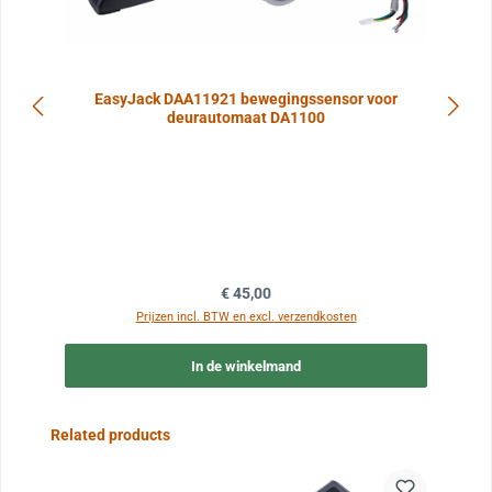
EasyJack DAA11921 bewegingssensor voor
deurautomaat DA1100
Normale prijs:
€ 45,00
Prijzen incl. BTW en excl. verzendkosten
In de winkelmand
Sla de afbeeldingengalerij over
Related products