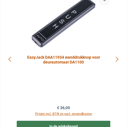
EasyJack DAA11934 wanddrukknop voor
deurautomaat DA1100
Normale prijs:
€ 36,00
Prijzen incl. BTW en excl. verzendkosten
In de winkelmand