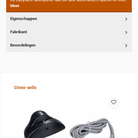
Meer
Eigenschappen
Fabrikant
Beoordelingen
Sla de afbeeldingengalerij over
Cross-sells