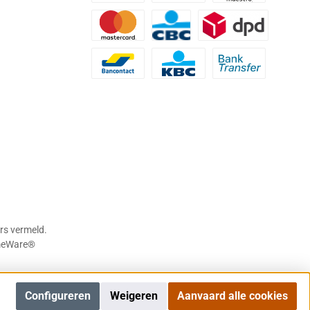
Belfius
Visa
Maestro
Mastercard
CBC
DPD
Bancontact
KBC
Bank transfer
rs vermeld.
eWare®
Configureren
Weigeren
Aanvaard alle cookies