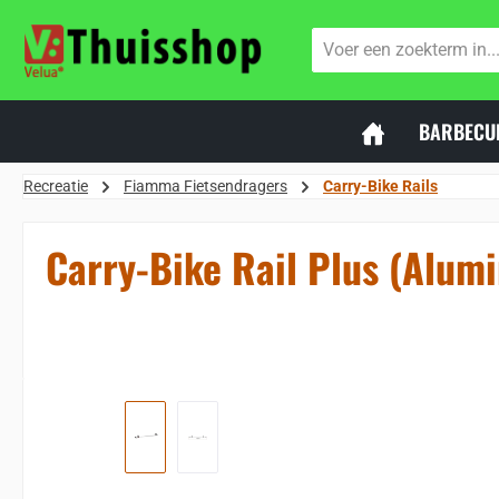
naar de hoofdinhoud
Ga naar de zoekopdracht
Ga naar de hoofdnavigatie
BARBECU
Recreatie
Fiamma Fietsendragers
Carry-Bike Rails
Carry-Bike Rail Plus (Alum
Sla de afbeeldingengalerij over