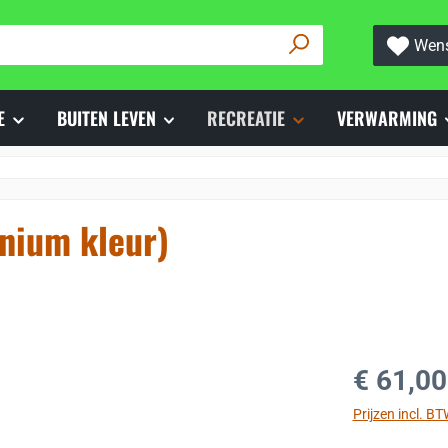
Wens
E
BUITEN LEVEN
RECREATIE
VERWARMING
inium kleur)
Normale prijs
€ 61,00
Prijzen incl. B