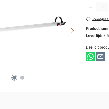
Producthoeveelh
Toevoegen aa
Productnum
Levertijd:
3-5
Deel dit produ