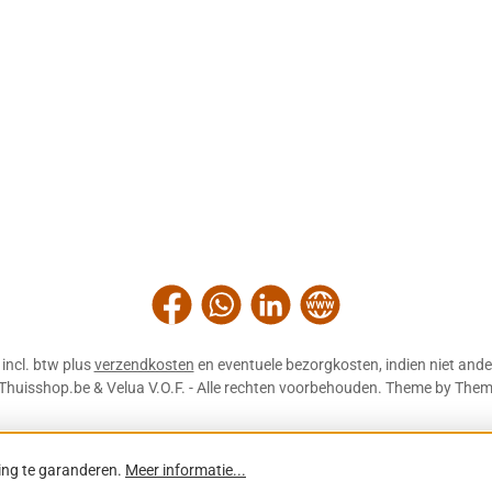
Facebook
WhatsApp
LinkedIn
Website
n incl. btw plus
verzendkosten
en eventuele bezorgkosten, indien niet ande
Thuisshop.be & Velua V.O.F. - Alle rechten voorbehouden. Theme by
Them
ing te garanderen.
Meer informatie...