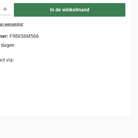
eid: Voer de gewenste hoeveelheid in of gebruik de knoppen om de hoevee
In de winkelmand
n wensenlijst
mer:
F98656M566
 dagen
ct via: