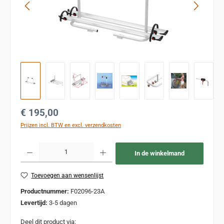
Normale prijs:
€ 195,00
Prijzen incl. BTW en excl. verzendkosten
Producthoeveelheid: Voer de gewenste hoeveelheid in of gebruik de knoppen om de
In de winkelmand
Toevoegen aan wensenlijst
Productnummer:
F02096-23A
Levertijd:
3-5 dagen
Deel dit product via: