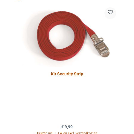
Kit Security Strip
Normale prijs:
€ 9,99
Prijzen incl. BTW en excl. verzendkosten