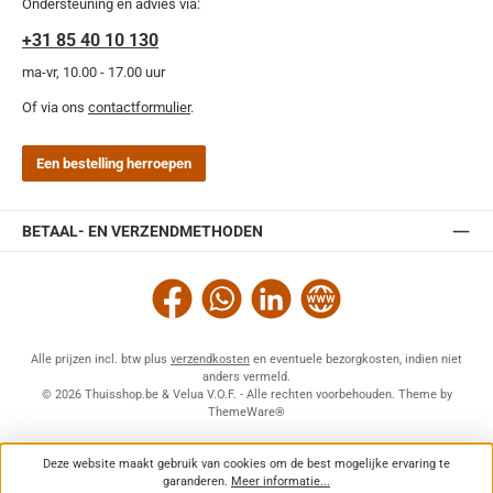
Ondersteuning en advies via:
+31 85 40 10 130
ma-vr, 10.00 - 17.00 uur
Of via ons
contactformulier
.
Een bestelling herroepen
BETAAL- EN VERZENDMETHODEN
Facebook
WhatsApp
LinkedIn
Website
Alle prijzen incl. btw plus
verzendkosten
en eventuele bezorgkosten, indien niet
anders vermeld.
© 2026 Thuisshop.be & Velua V.O.F. - Alle rechten voorbehouden. Theme by
ThemeWare®
Deze website maakt gebruik van cookies om de best mogelijke ervaring te
garanderen.
Meer informatie...