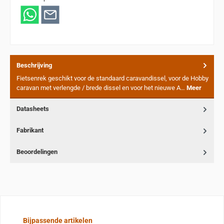
Beschrijving
Fietsenrek geschikt voor de standaard caravandissel, voor de Hobby
caravan met verlengde / brede dissel en voor het nieuwe A…
Meer
Datasheets
Fabrikant
Beoordelingen
Sla de afbeeldingengalerij over
Bijpassende artikelen