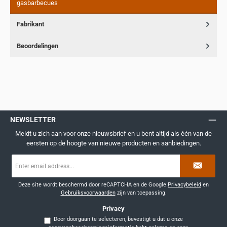
gasbarbecues
Fabrikant
Beoordelingen
NEWSLETTER
Meldt u zich aan voor onze nieuwsbrief en u bent altijd als één van de
eersten op de hoogte van nieuwe producten en aanbiedingen.
E-
mailadres
*
Deze site wordt beschermd door reCAPTCHA en de Google
Privacybeleid
en
Gebruiksvoorwaarden
zijn van toepassing.
Privacy
Door doorgaan te selecteren, bevestigt u dat u onze