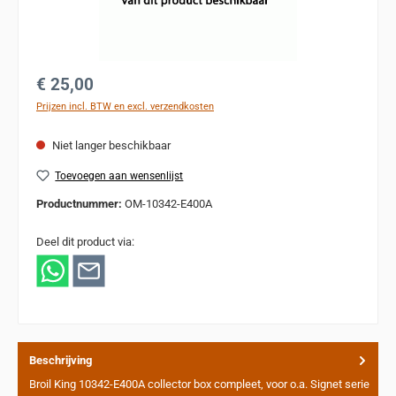
Normale prijs:
€ 25,00
Prijzen incl. BTW en excl. verzendkosten
Niet langer beschikbaar
Toevoegen aan wensenlijst
Productnummer:
OM-10342-E400A
Deel dit product via:
Beschrijving
Broil King 10342-E400A collector box compleet, voor o.a. Signet serie