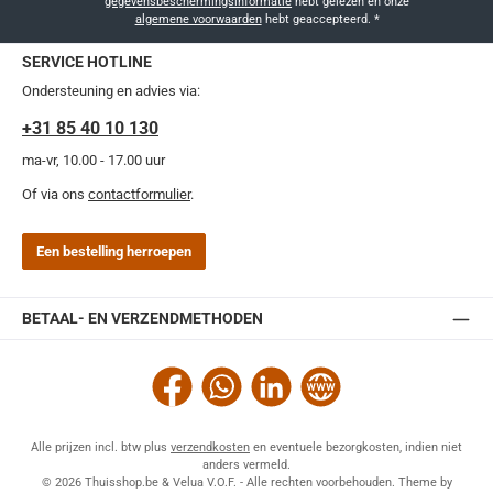
gegevensbeschermingsinformatie
hebt gelezen en onze
algemene voorwaarden
hebt geaccepteerd.
*
SERVICE HOTLINE
Ondersteuning en advies via:
+31 85 40 10 130
ma-vr, 10.00 - 17.00 uur
Of via ons
contactformulier
.
Een bestelling herroepen
BETAAL- EN VERZENDMETHODEN
Facebook
WhatsApp
LinkedIn
Website
Alle prijzen incl. btw plus
verzendkosten
en eventuele bezorgkosten, indien niet
anders vermeld.
© 2026 Thuisshop.be & Velua V.O.F. - Alle rechten voorbehouden. Theme by