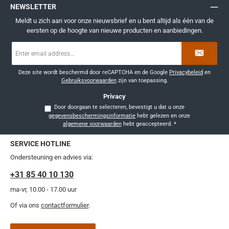
NEWSLETTER
Meldt u zich aan voor onze nieuwsbrief en u bent altijd als één van de
eersten op de hoogte van nieuwe producten en aanbiedingen.
E-
mailadres
*
Deze site wordt beschermd door reCAPTCHA en de Google
Privacybeleid
en
Gebruiksvoorwaarden
zijn van toepassing.
Privacy
Door doorgaan te selecteren, bevestigt u dat u onze
gegevensbeschermingsinformatie
hebt gelezen en onze
algemene voorwaarden
hebt geaccepteerd.
*
SERVICE HOTLINE
Ondersteuning en advies via:
+31 85 40 10 130
ma-vr, 10.00 - 17.00 uur
Of via ons
contactformulier
.