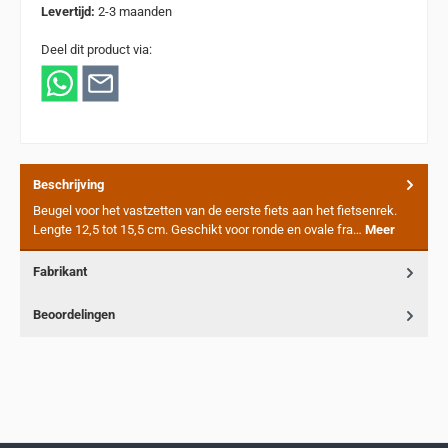
Levertijd:
2-3 maanden
Deel dit product via:
Beschrijving
Beugel voor het vastzetten van de eerste fiets aan het fietsenrek.
Lengte 12,5 tot 15,5 cm. Geschikt voor ronde en ovale fra…
Meer
Fabrikant
Beoordelingen