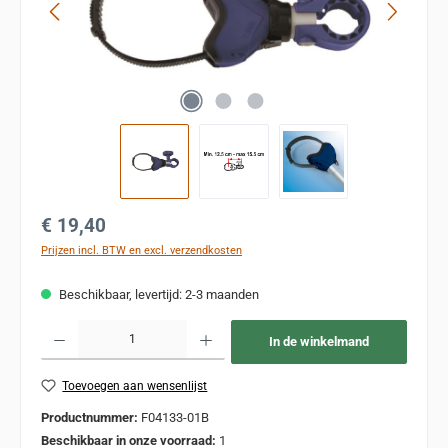
Normale prijs:
€ 19,40
Prijzen incl. BTW en excl. verzendkosten
Beschikbaar, levertijd: 2-3 maanden
Producthoeveelheid: Voer de gewenste hoeveelheid in of gebruik de knoppen om de
In de winkelmand
Toevoegen aan wensenlijst
Productnummer:
F04133-01B
Beschikbaar in onze voorraad:
1