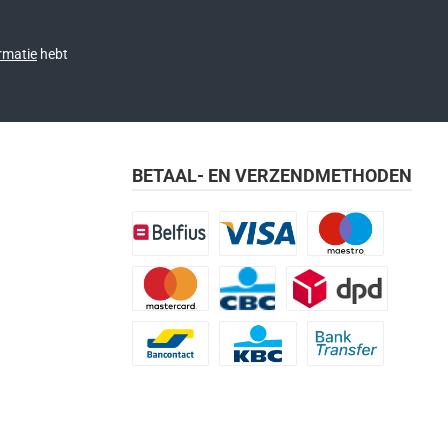
rmatie
hebt
BETAAL- EN VERZENDMETHODEN
Belfius
Visa
Maestro
Mastercard
CBC
DPD
Bancontact
KBC
Bank transfer