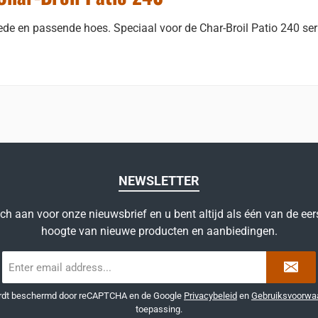
e en passende hoes. Speciaal voor de Char-Broil Patio 240 seri
NEWSLETTER
ich aan voor onze nieuwsbrief en u bent altijd als één van de eer
hoogte van nieuwe producten en aanbiedingen.
E-
mailadres
*
ordt beschermd door reCAPTCHA en de Google
Privacybeleid
en
Gebruiksvoorwa
toepassing.