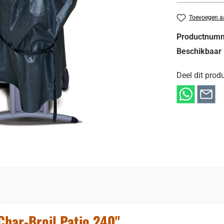
Toevoegen aa
Productnum
Beschikbaar 
Deel dit produ
har-Broil Patio 240"