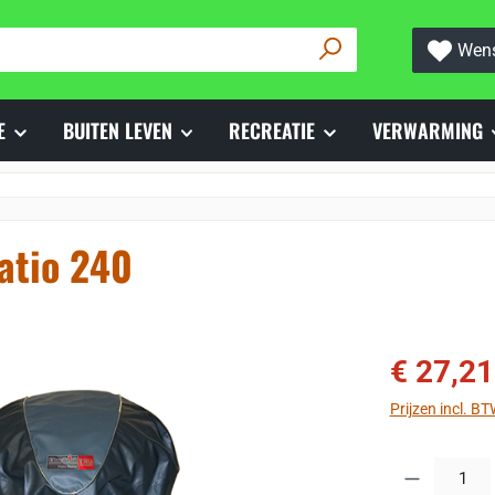
Wens
E
BUITEN LEVEN
RECREATIE
VERWARMING
atio 240
Verkoopprijs:
€ 27,21
Prijzen incl. B
Producthoeveelh