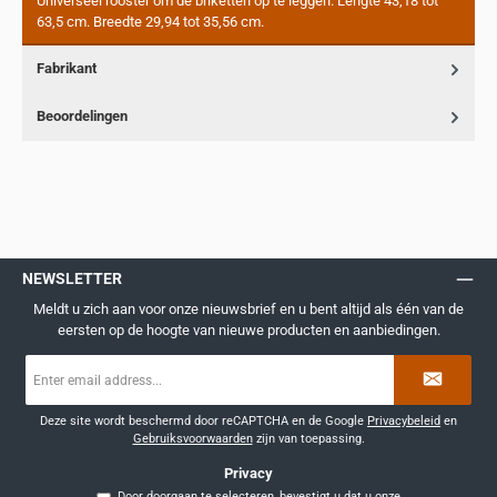
Universeel rooster om de briketten op te leggen. Lengte 43,18 tot
63,5 cm. Breedte 29,94 tot 35,56 cm.
Fabrikant
Beoordelingen
NEWSLETTER
Meldt u zich aan voor onze nieuwsbrief en u bent altijd als één van de
eersten op de hoogte van nieuwe producten en aanbiedingen.
E-
mailadres
*
Deze site wordt beschermd door reCAPTCHA en de Google
Privacybeleid
en
Gebruiksvoorwaarden
zijn van toepassing.
Privacy
Door doorgaan te selecteren, bevestigt u dat u onze