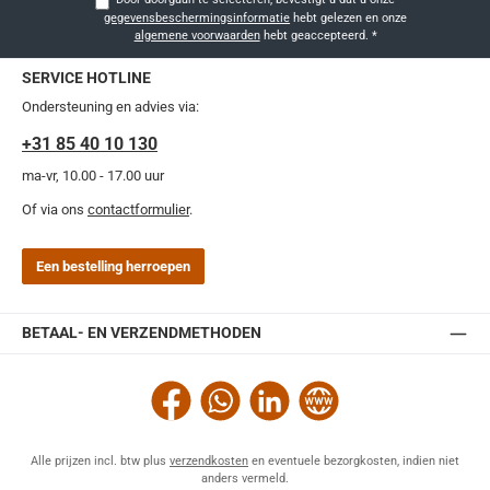
gegevensbeschermingsinformatie
hebt gelezen en onze
algemene voorwaarden
hebt geaccepteerd.
*
SERVICE HOTLINE
Ondersteuning en advies via:
+31 85 40 10 130
ma-vr, 10.00 - 17.00 uur
Of via ons
contactformulier
.
Een bestelling herroepen
BETAAL- EN VERZENDMETHODEN
Facebook
WhatsApp
LinkedIn
Website
Alle prijzen incl. btw plus
verzendkosten
en eventuele bezorgkosten, indien niet
anders vermeld.