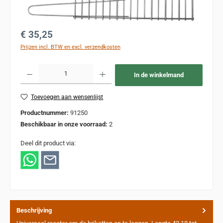
Normale prijs:
€ 35,25
Prijzen incl. BTW en excl. verzendkosten
Producthoeveelheid: Voer de gewenste hoeveelheid in of gebruik de knoppen om de
In de winkelmand
Toevoegen aan wensenlijst
Productnummer:
91250
Beschikbaar in onze voorraad:
2
Deel dit product via:
Beschrijving