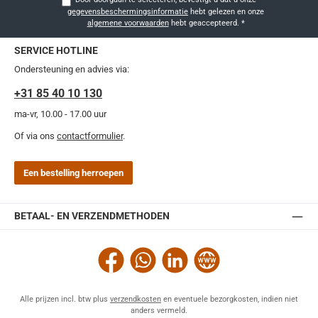
gegevensbeschermingsinformatie
hebt gelezen en onze
algemene voorwaarden
hebt geaccepteerd.
*
SERVICE HOTLINE
Ondersteuning en advies via:
+31 85 40 10 130
ma-vr, 10.00 - 17.00 uur
Of via ons
contactformulier
.
Een bestelling herroepen
BETAAL- EN VERZENDMETHODEN
Facebook
WhatsApp
LinkedIn
Website
Alle prijzen incl. btw plus
verzendkosten
en eventuele bezorgkosten, indien niet
anders vermeld.