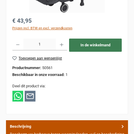
Normale prijs:
€ 43,95
Prijzen incl. BTW en excl. verzendkosten
Producthoeveelheid: Voer de gewenste hoeveelheid in of gebruik de knoppen om de
In de winkelmand
Toevoegen aan wensenlijst
Productnummer:
50561
Beschikbaar in onze voorraad:
1
Deel dit product via:
Beschrijving