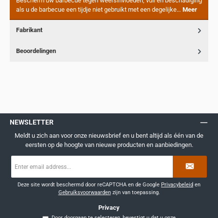
Bescherm uw barbecue tegen weersinvloeden, vuil en beschadiging
als u de barbecue een tijdje niet gebruikt met een degelijke…
Meer
Fabrikant
Beoordelingen
NEWSLETTER
Meldt u zich aan voor onze nieuwsbrief en u bent altijd als één van de
eersten op de hoogte van nieuwe producten en aanbiedingen.
E-
mailadres
*
Deze site wordt beschermd door reCAPTCHA en de Google
Privacybeleid
en
Gebruiksvoorwaarden
zijn van toepassing.
Privacy
Door doorgaan te selecteren, bevestigt u dat u onze