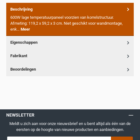
Beschrijving
600W lage temperatuurpaneel voorzien van korrelstructuur.
Afmeting: 119,2 x 59,2 x 3 cm. Niet geschikt voor wandmontage,
enk…
Meer
Eigenschappen
Fabrikant
Beoordelingen
NEWSLETTER
Meldt u zich aan voor onze nieuwsbrief en u bent altijd als één van de
eersten op de hoogte van nieuwe producten en aanbiedingen.
E-