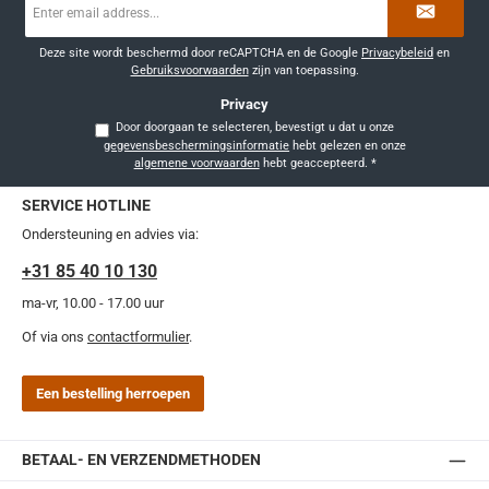
mailadres
*
Deze site wordt beschermd door reCAPTCHA en de Google
Privacybeleid
en
Gebruiksvoorwaarden
zijn van toepassing.
Privacy
Door doorgaan te selecteren, bevestigt u dat u onze
gegevensbeschermingsinformatie
hebt gelezen en onze
algemene voorwaarden
hebt geaccepteerd.
*
SERVICE HOTLINE
Ondersteuning en advies via:
+31 85 40 10 130
ma-vr, 10.00 - 17.00 uur
Of via ons
contactformulier
.
Een bestelling herroepen
BETAAL- EN VERZENDMETHODEN