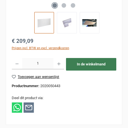
Normale prijs:
€ 209,09
Prijzen incl. BTW en excl. verzendkosten
Producthoeveelheid: Voer de gewenste hoeveelheid in of gebruik de knoppen om de
In de winkelmand
Toevoegen aan wensenlijst
Productnummer:
2020050443
Deel dit product via: