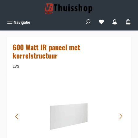
Ga naar de hoofdinhoud
Je hebt 0 items op j
Navigatie
600 Watt IR paneel met
korrelstructuur
LVS
Sla de afbeeldingengalerij over