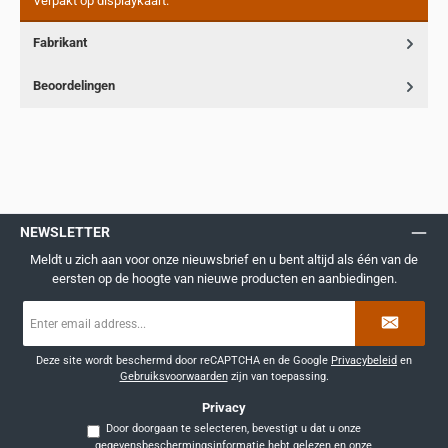
Verpakt op displaykaart.
Fabrikant
Beoordelingen
NEWSLETTER
Meldt u zich aan voor onze nieuwsbrief en u bent altijd als één van de
eersten op de hoogte van nieuwe producten en aanbiedingen.
E-
mailadres
*
Deze site wordt beschermd door reCAPTCHA en de Google
Privacybeleid
en
Gebruiksvoorwaarden
zijn van toepassing.
Privacy
Door doorgaan te selecteren, bevestigt u dat u onze
gegevensbeschermingsinformatie
hebt gelezen en onze