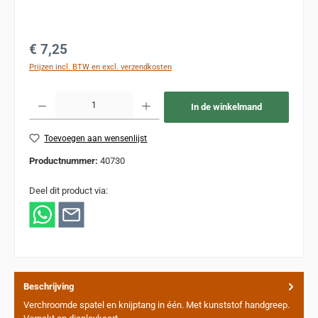
Normale prijs:
€ 7,25
Prijzen incl. BTW en excl. verzendkosten
Producthoeveelheid: Voer de gewenste hoeveelheid in of gebruik de knoppen om de
In de winkelmand
Toevoegen aan wensenlijst
Productnummer:
40730
Deel dit product via:
Beschrijving
Verchroomde spatel en knijptang in één. Met kunststof handgreep.