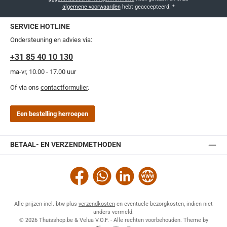
algemene voorwaarden
hebt geaccepteerd.
*
SERVICE HOTLINE
Ondersteuning en advies via:
+31 85 40 10 130
ma-vr, 10.00 - 17.00 uur
Of via ons
contactformulier
.
Een bestelling herroepen
BETAAL- EN VERZENDMETHODEN
Facebook
WhatsApp
LinkedIn
Website
Alle prijzen incl. btw plus
verzendkosten
en eventuele bezorgkosten, indien niet
anders vermeld.
© 2026 Thuisshop.be & Velua V.O.F. - Alle rechten voorbehouden. Theme by